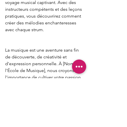
voyage musical captivant. Avec des 
instructeurs compétents et des leçons 
pratiques, vous découvrirez comment 
créer des mélodies enchanteresses 
avec chaque strum.
La musique est une aventure sans fin 
de découverte, de créativité et 
d'expression personnelle. À [Nom de 
l'École de Musique], nous croyons en 
l'importance de cultiver votre passion 
musicale et en vous fournissant les 
outils nécessaires pour le faire. Nos 
cours de musique sont conçus pour 
éduquer, inspirer et élever votre amour 
pour l'art sonore. Joignez-vous à nous 
pour explorer les profondeurs de la 
musique et créer des mélodies qui 