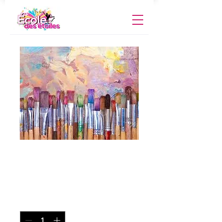
Peinture et dessin
privé 45 min.
Prix
30,00 $
Quantité
*